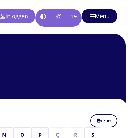
Inloggen
Menu
Print
N
O
P
Q
R
S