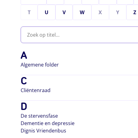
T
U
V
W
X
Y
Z
A
Algemene folder
C
Cliëntenraad
D
De stervensfase
Dementie en depressie
Dignis Vriendenbus