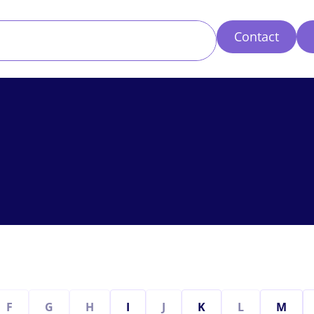
Contact
F
G
H
I
J
K
L
M