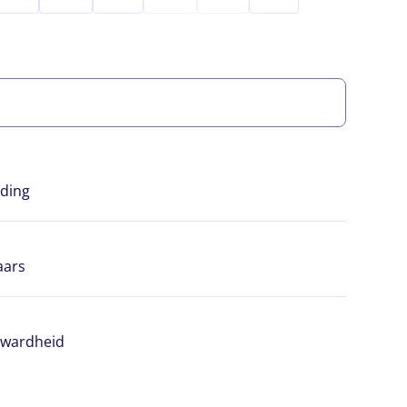
ding
aars
rwardheid