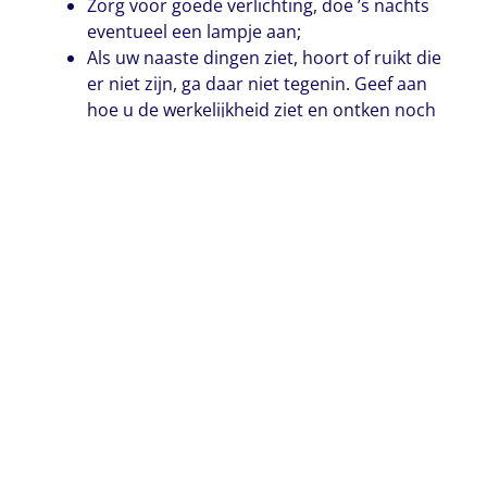
Zorg voor goede verlichting, doe ’s nachts
eventueel een lampje aan;
Als uw naaste dingen ziet, hoort of ruikt die
er niet zijn, ga daar niet tegenin. Geef aan
hoe u de werkelijkheid ziet en ontken noch
bevestig de beleving van uw naaste.
Als dit geen effect heeft laat het onderwerp
dan rusten;
Wek geen achterdocht door te fluisteren of
deuren op slot te doen;
Zorg dat uw naaste zich niet kan
verwonden of kan vallen;
Controleer of het gezegde begrepen wordt,
maar besef dat niet alles zal blijven hangen
in het geheugen. Afspraken maken is
namelijk niet mogelijk;
Let op juiste inname van de medicatie. Blijf
erbij tot de medicatie is ingenomen;
Controleer of uw naaste voldoende plast