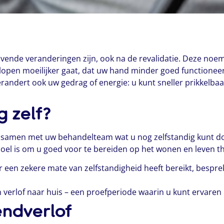
jvende veranderingen zijn, ook na de revalidatie. Deze noe
lopen moeilijker gaat, dat uw hand minder goed functioneert
randert ook uw gedrag of energie: u kunt sneller prikkelbaar 
g zelf?
t u samen met uw behandelteam wat u nog zelfstandig kunt d
doel is om u goed voor te bereiden op het wonen en leven th
 een zekere mate van zelfstandigheid heeft bereikt, bespr
verlof naar huis – een proefperiode waarin u kunt ervaren 
endverlof