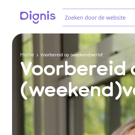
Home
Voorbereid op (weekend)verlof
Voorbereid 
(weekend)v