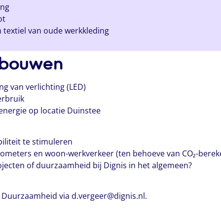
ing
ot
n textiel van oude werkkleding
ebouwen
g van verlichting (LED)
erbruik
energie op locatie Duinstee
iteit te stimuleren
 kilometers en woon-werkverkeer (ten behoeve van CO₂-bere
ojecten of duurzaamheid bij Dignis in het algemeen?
 Duurzaamheid via d.vergeer@dignis.nl.