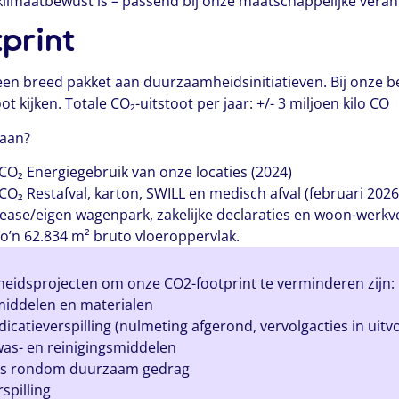
n klimaatbewust is – passend bij onze maatschappelijke veran
print
en breed pakket aan duurzaamheidsinitiatieven. Bij onze b
 kijken. Totale CO₂-uitstoot per jaar: +/- 3 miljoen kilo CO
daan?
 CO₂ Energiegebruik van onze locaties (2024)
O₂ Restafval, karton, SWILL en medisch afval (februari 2026
 Lease/eigen wagenpark, zakelijke declaraties en woon-werk
o’n 62.834 m² bruto vloeroppervlak.
eidsprojecten om onze CO2-footprint te verminderen zijn:
iddelen en materialen
atieverspilling (nulmeting afgerond, vervolgacties in uitv
as- en reinigingsmiddelen
es rondom duurzaam gedrag
spilling