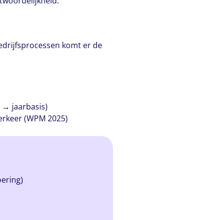
twoordelijkheid.
edrijfsprocessen komt er de
 → jaarbasis)
verkeer (WPM 2025)
oering)