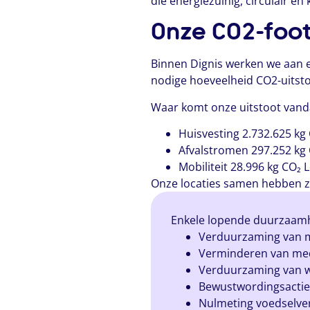
die energiezuinig, circulair e
Onze CO2-foot
Binnen Dignis werken we aan e
nodige hoeveelheid CO2-uitstoot
Waar komt onze uitstoot van
Huisvesting 2.732.625 kg
Afvalstromen 297.252 kg C
Mobiliteit 28.996 kg CO₂
Onze locaties samen hebben z
Enkele lopende duurzaamh
Verduurzaming van m
Verminderen van medic
Verduurzaming van w
Bewustwordingsacti
Nulmeting voedselver