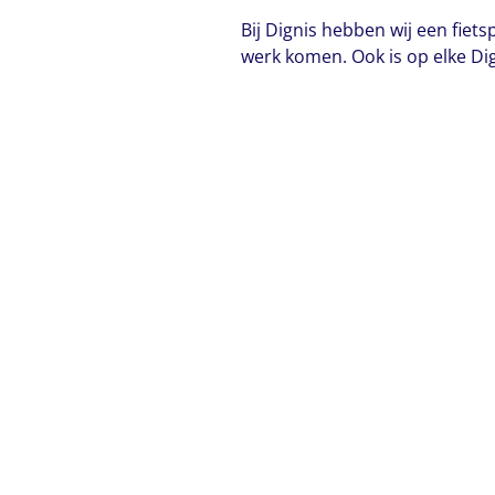
Bij Dignis hebben wij een fiet
werk komen. Ook is op elke Dig
Naar diensten
Bekijk locaties