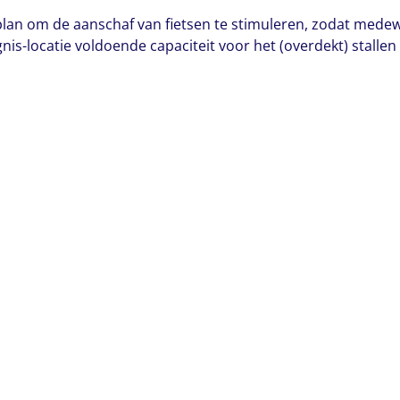
splan om de aanschaf van fietsen te stimuleren, zodat medew
nis-locatie voldoende capaciteit voor het (overdekt) stallen 
Meer weten?
Neem contact op