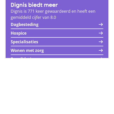
Dignis biedt meer
Dignis is 771 keer gewaardeerd en heeft een
gemiddeld cijfer van 8.0
Dagbesteding
Hospice
Specialisaties
Wonen met zorg
Revalidatie
Cliëntenraad
Met uw opmerkingen en ideeën kunnen we u
nog beter van dienst zijn en onze zorg nog
meer op uw wensen en behoeften afstemmen.
Daarom vragen we onze klanten regelmatig
naar hun mening. Via een vragenlijst kunnen ze
hun mening geven over het maken en nakomen