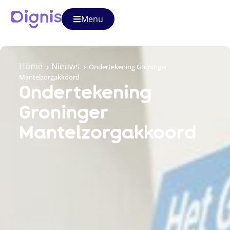
Menu
Home
Nieuws
Ondertekening Groninger
Mantelzorgakkoord
Ondertekening
Groninger
Mantelzorgakkoord